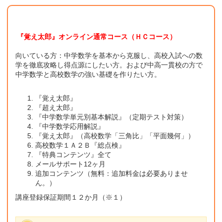
『覚え太郎』オンライン通常コース（ＨＣコース）
向いている方：中学数学を基本から克服し、高校入試への数
学を徹底攻略し得点源にしたい方。および中高一貫校の方で
中学数学と高校数学の強い基礎を作りたい方。
『覚え太郎』
『超え太郎』
『中学数学単元別基本解説』（定期テスト対策）
『中学数学応用解説』
『覚え太郎』（高校数学「三角比」「平面幾何」）
高校数学１Ａ２Ｂ『総点検』
『特典コンテンツ』全て
メールサポート12ヶ月
追加コンテンツ（無料：追加料金は必要ありませ
ん。）
講座登録保証期間１２か月（※１）