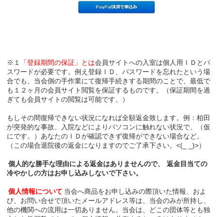
※１
「登録期間の保証」とは
会員サイトへの入室は個人用ＩＤとパ
スワードが必要です。例え登録ＩＤ、パスワードを忘れたという場
合でも、当会側の手作業にて復帰手続きする期間のことで、最低で
も１２ヶ月の会員サイト閲覧を保証するものです。（保証期間を過
ぎても会員サイトの閲覧は可能です。）
もしその間復帰できない状況になれば全額返金致します。例：柏田
が突発的な事故、入院などによりパソコンに触れない状況で、（仮
にです。）あなたのＩＤが確認できず復帰ができない場合など。
（この場合退院後の返金になりますのでご了承下さい。<(_ _)>）
個人的な勝手な理由による返金はありませんので、
返金目当ての
冷やかしの方はお申し込みしないで下さい。
個人情報について
当会へ商品をお申し込みの際頂いた情報、およ
び、お問い合せで頂いたメールアドレス等は、当会のみが所持し、
他の機関への流用は一切ありません。当会は、どこの団体等とも独