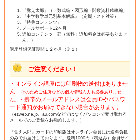
『覚え太郎』（・数式編・図形編・関数資料確率編）
『中学数学単元別基本解説』（定期テスト対策）
『特典コンテンツ』
メールサポート12ヶ月
追加コンテンツ一部（無料：追加料金は必要ありませ
ん。）
講座登録保証期間１２か月（※１）
ご注意ください！
・オンライン講座には印刷物の送付はありませ
ん。
そのためご住所などの個人情報入力も必要ありませ
・携帯のメールアドレスは会員IDやパスワ
ん。
ード通知がお届けできない場合があります。
（ezweb.ne.jp、au.comなどではなくパソコンで受け取れる
メールでのご登録をお勧めします。）
『覚え太郎』カードの印刷版はオンライン会員には送料負担
のみでお届けしております。送料1000円（税込み）会員サイ