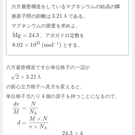
六方最密構造をしているマグネシウムの結晶の隣
3.21
接原子間の距離は
Å
である。
マグネシウムの密度を求めよ。
M
g
=
24.3
、アボガドロ定数を
23
−
1
6.02
×
10
(
m
o
l
)
とする。
六方最密構造ですが単位格子の一辺が
–
√
2
×
3.21
Å
の面心立方格子へ見方を変えると、
4
単位格子当たり
個の原子を持つことになるので、
d
v
N
=
M
N
A
×
M
N
=
d
×
v
N
A
24.3
×
4