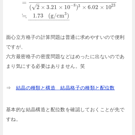
=
–
−
8
23
√
(
2
×
3.21
×
10
)
×
6.02
×
10
3
3
≒
1.73
(
g
/
c
m
)
–
–
–
–
–
–
–
–
–
–
–
–
–
–
–
–
面心立方格子の計算問題は普通に求めやすいので便利
ですが、
六方最密格子の密度問題などはめったに出ないのであ
まり気にする必要はありません。笑
⇒
結晶の種類と構造 結晶格子の種類と配位数
基本的な結晶構造と配位数を確認しておくことが先で
すね。