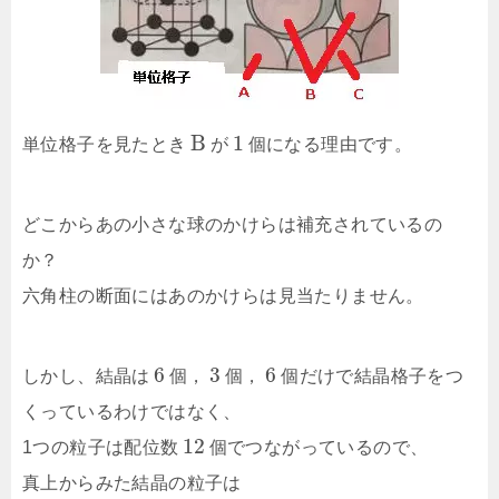
B
1
単位格子を見たとき
が
個になる理由です。
どこからあの小さな球のかけらは補充されているの
か？
六角柱の断面にはあのかけらは見当たりません。
6
3
6
しかし、結晶は
個，
個，
個だけで結晶格子をつ
くっているわけではなく、
12
1つの粒子は配位数
個でつながっているので、
真上からみた結晶の粒子は