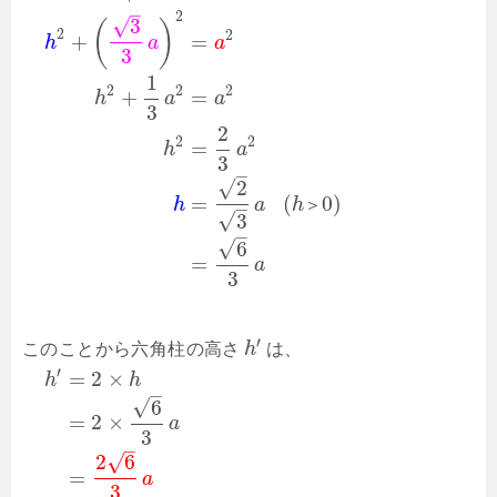
–
2
√
3
(
)
2
2
+
=
h
a
a
3
1
2
2
2
+
=
h
a
a
3
2
2
2
=
h
a
3
–
√
2
=
(
0
)
h
a
h
＞
–
√
3
–
√
6
=
a
3
′
このことから六角柱の高さ
h
は、
′
=
2
×
h
h
–
√
6
=
2
×
a
3
–
√
2
6
=
a
3