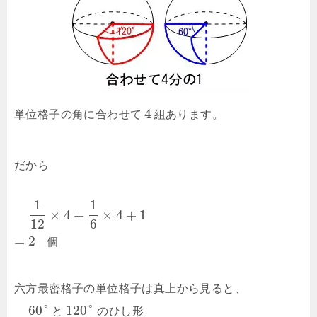
4
単位格子の角に合わせて
組あります。
だから
1
1
×
4
+
×
4
+
1
12
6
=
2
個
六方最密格子の単位格子は真上から見ると、
60
°
120
°
と
のひし形