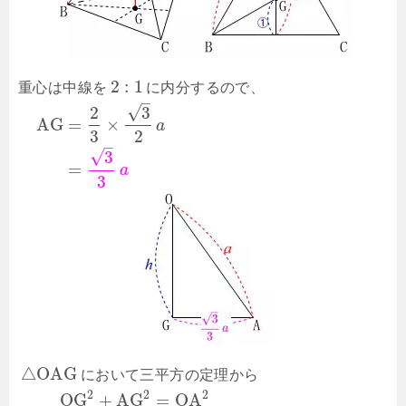
2
:
1
重心は中線を
に内分するので、
–
√
2
3
A
G
=
×
a
3
2
–
√
3
=
a
3
△
O
A
G
において三平方の定理から
2
2
2
O
G
+
A
G
=
O
A