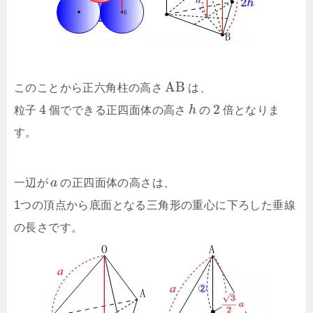
A
B
このことから正六角柱の高さ
は、
4
2
粒子
個でできる正四面体の高さ
h
の
倍となりま
す。
一辺が
a
の正四面体の高さは、
1つの頂点から底面となる三角形の重心に下ろした垂線
の長さです。