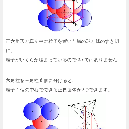
正六角形と真ん中に粒子を置いた層の球と球のすき間
に、
2
粒子がいくらか埋まっているので
a
ではありません。
6
六角柱を三角柱
個に分けると、
4
粒子
個の中心でできる正四面体が2つできます。