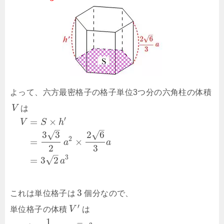
よって、六方最密格子の格子単位3つ分の六角柱の体積
V
は
′
=
×
V
S
h
–
–
√
√
3
3
2
6
2
=
×
a
a
2
3
–
3
√
=
3
2
a
3
これは単位格子は
個分なので、
′
単位格子の体積
V
は
1
–