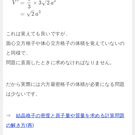
′
3
√
=
×
3
2
V
a
3
–
3
√
=
2
a
これは覚えても良いですが、
面心立方格子や体心立方格子の体積を覚えていないの
と同様で、
問題に直面したときに求めなければなりません。
だから実際には六方最密格子の体積が必要になる問題
は少ないです。
⇒
結晶格子の密度と原子量や質量を求める計算問題
の解き方(再)