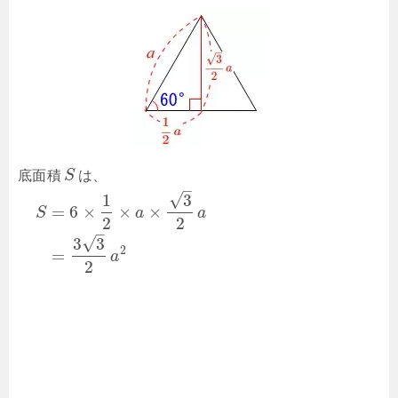
底面積
S
は、
–
√
1
3
=
6
×
×
×
S
a
a
2
2
–
√
3
3
2
=
a
2