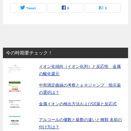
Tweet
0
0
今の時期要チェック！
イオン化傾向（イオン化列）と反応性 金属
の酸化還元
中和滴定曲線の考察とｐＨジャンプ 指示薬
の選択は？
金属イオンの検出方法および試薬と反応式
アルコールの価数と級数の違いと種類 名前の
付け方は？