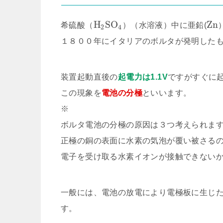
H
S
O
Z
n
希硫酸（
）（水溶液）中に亜鉛(
2
4
１８００年にイタリアのボルタが発明した
装置起動直後の
起電力は1.1V
ですがすぐに
この現象を
電池の分極
といいます。
※
ボルタ電池の分極の原因は３つ考えられま
正極の銅の表面に水素の気泡が覆い被さる
電子を受け取る水素イオンが接触できない
一般には、電池の放電により電極板に生じ
す。