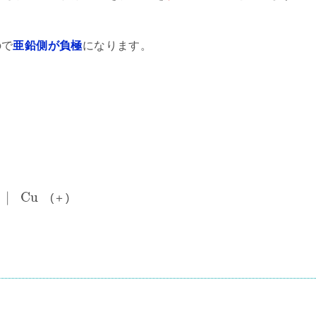
ので
亜鉛側が負極
になります。
|
C
u
(＋)