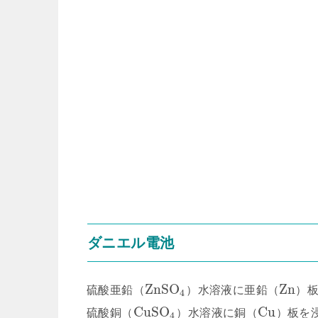
ダニエル電池
Z
n
S
O
Z
n
硫酸亜鉛（
）水溶液に亜鉛（
）
4
C
u
S
O
C
u
硫酸銅（
）水溶液に銅（
）板を
4