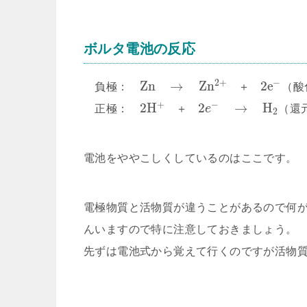
ボルタ電池の反応
2
+
−
Z
n
→
Z
n
2
e
負極：
＋
（酸
+
−
2
H
2
→
H
正極：
＋
e
（還
2
電池をややこしくしているのはここです。
電極物質と活物質が違うことがあるので何
んいますので特に注意しておきましょう。
先ずは電池式から覚えて行くのですが活物