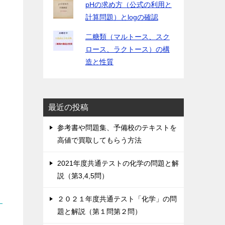
pHの求め方（公式の利用と
計算問題）とlogの確認
二糖類（マルトース、スク
ロース、ラクトース）の構
造と性質
最近の投稿
参考書や問題集、予備校のテキストを
高値で買取してもらう方法
2021年度共通テストの化学の問題と解
説（第3,4,5問）
２０２１年度共通テスト「化学」の問
題と解説（第１問第２問）