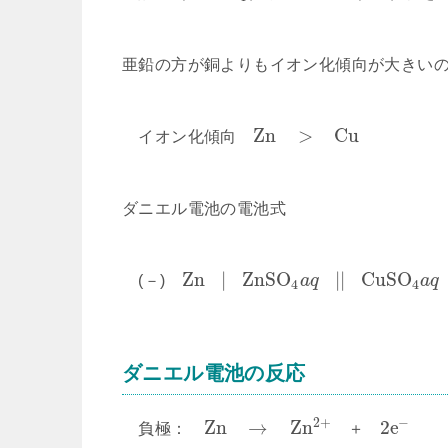
亜鉛の方が銅よりもイオン化傾向が大きい
Z
n
>
C
u
イオン化傾向
ダニエル電池の電池式
Z
n
|
Z
n
S
O
|
|
C
u
S
O
(－)
a
q
a
q
4
4
ダニエル電池の反応
2
+
−
Z
n
→
Z
n
2
e
負極：
＋