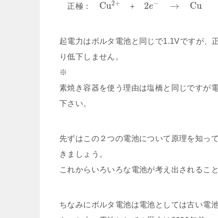
2
+
−
C
u
2
→
C
u
正極：
＋
e
起電力はボルタ電池と同じで1.1Vですが
り低下しません。
※
素焼き容器を使う理由は塩橋と同じですが
下さい。
先ずはこの２つの電池について原理を知っ
きましょう。
これからいろいろな電池が考え出されるこ
ちなみにボルタ電池は電池としては古い電