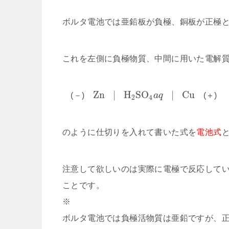
ボルタ電池では亜鉛板が負極、銅板が正極
これを左側に負極物質、中間に用いた電解
Z
n
|
H
S
O
|
C
u
(－)
a
q
(＋)
2
4
のように仕切りを入れて書いた式を
電池式
注意して欲しいのは実際に電極で反応して
ことです。
※
ボルタ電池では負極活物質は亜鉛ですが、