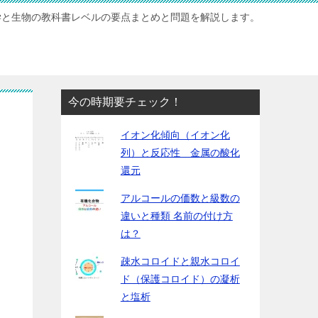
学と生物の教科書レベルの要点まとめと問題を解説します。
今の時期要チェック！
イオン化傾向（イオン化
列）と反応性 金属の酸化
還元
アルコールの価数と級数の
違いと種類 名前の付け方
は？
疎水コロイドと親水コロイ
ド（保護コロイド）の凝析
と塩析