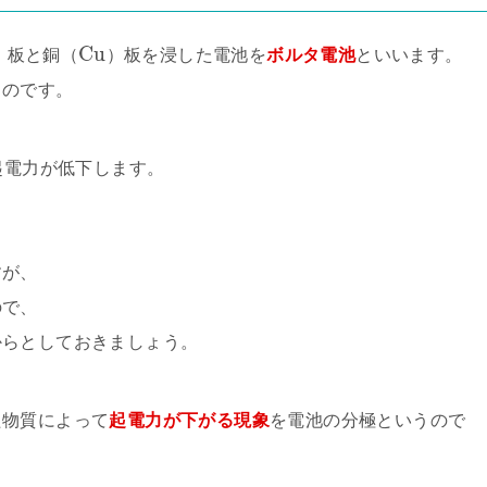
C
u
）板と銅（
）板を浸した電池を
ボルタ電池
といいます。
ものです。
起電力が低下します。
すが、
ので、
からとしておきましょう。
た物質によって
起電力が下がる現象
を電池の分極というので