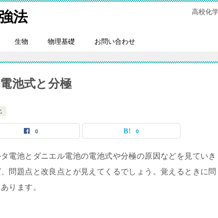
高校化
強法
生物
物理基礎
お問い合わせ
電池式と分極
化
0
0
ルタ電池とダニエル電池の電池式や分極の原因などを見ていき
ば、問題点と改良点とが見えてくるでしょう。覚えるときに問
にあります。