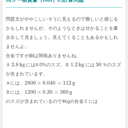
問５－物質量（mol）の計算問題
問題文がややこしいそうに見えるので難しいと感じる
かもしれませんが、そのようなときは分かることを書
き出して見ましょう。見えてくることもあるかもしれ
ませんよ。
合金ですが銅は関係ありませんね。
2.8
k
g
1.2
k
g
30
Ａ
には4.0%のスズ、Ｂ
には
％のスズ
が含まれています。
2800
×
0.040
=
112
g
Ａには、
1200
×
0.30
=
360
g
Ｂには、
のスズが含まれているので4kgの合金Ｃには