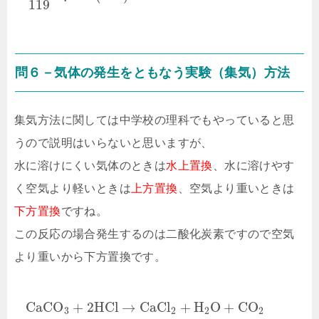
119
問６－気体の発生をともなう実験（集気）方法
集気方法に関しては中学校の理科でもやっていると思
うので説明はいらないと思いますが、
水に溶けにくい気体のときは
水上置換
、水に溶けやす
く空気より軽いときは
上方置換
、空気より重いときは
下方置換
ですね。
この反応の場合発生するのは二酸化炭素ですので空気
より重いから下方置換です。
C
a
C
O
+
2
H
C
l
→
C
a
C
l
+
H
O
+
C
O
3
2
2
2