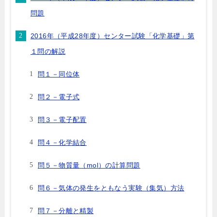
問題
2016年（平成28年度）センター試験「化学基礎」第
１問の解説
問１－同位体
問２－電子式
問３－電子配置
問４－化学結合
問５－物質量（mol）の計算問題
問６－気体の発生をともなう実験（集気）方法
問７－分離と精製