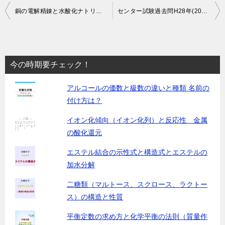
投
銅の電解精錬と水酸化ナトリウムの工業的製法
センター試験過去問H28年(2016年)度化学基礎第２問の解説
稿
ナ
ビ
今の時期要チェック！
ゲ
アルコールの価数と級数の違いと種類 名前の
ー
付け方は？
シ
イオン化傾向（イオン化列）と反応性 金属
ョ
の酸化還元
ン
エステル結合の示性式と構造式とエステルの
加水分解
二糖類（マルトース、スクロース、ラクトー
ス）の構造と性質
平衡定数の求め方と化学平衡の法則（質量作