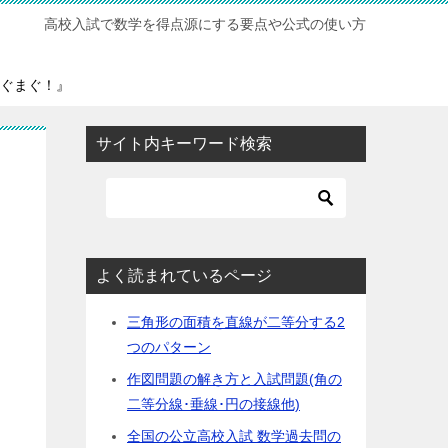
高校入試で数学を得点源にする要点や公式の使い方
ぐまぐ！』
サイト内キーワード検索
よく読まれているページ
三角形の面積を直線が二等分する2
つのパターン
作図問題の解き方と入試問題(角の
二等分線･垂線･円の接線他)
全国の公立高校入試 数学過去問の