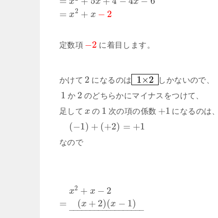
=
+
5
+
4
−
4
−
6
x
x
x
2
=
+
−
2
x
x
−
2
定数項
に着目します。
2
1×2
かけて
になるのは
しかないので、
1
2
か
のどちらかにマイナスをつけて、
1
+
1
足して
x
の
次の項の係数
になるのは
(
−
1
)
+
(
+
2
)
=
+
1
なので
2
+
−
2
x
x
=
(
+
2
)
(
−
1
)
x
x
–
–
–
–
–
–
–
–
–
–
–
–
–
–
–
–
–
–