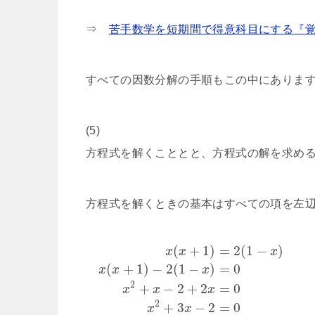
⇒
苦手数学を短期間で得意科目にする『
すべての因数分解の手順もこの中にありま
(5)
方程式を解くこととと、方程式の解を求め
方程式を解くときの基本はすべての項を左
(
+
1
)
=
2
(
1
−
)
x
x
x
(
+
1
)
−
2
(
1
−
)
=
0
x
x
x
2
+
−
2
+
2
=
0
x
x
x
2
+
3
−
2
=
0
x
x