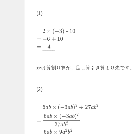
(1)
2
×
(
−
3
)
10
＋
=
−
6
+
10
=
4
–
–
–
–
–
かけ算割り算が、足し算引き算より先です
(2)
2
2
6
×
(
−
3
)
÷
27
a
b
a
b
a
b
2
6
×
(
−
3
)
a
b
a
b
=
27
2
a
b
2
2
6
×
9
a
b
a
b