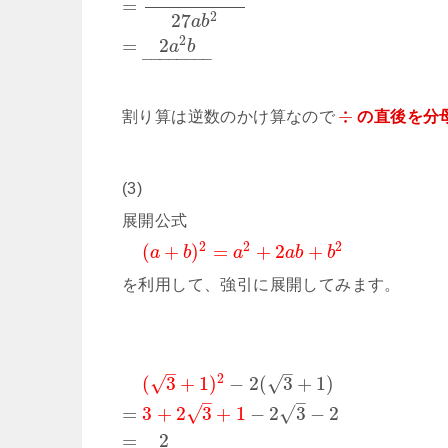
=
27
2
a
b
2
=
2
a
b
–
–
–
–
–
–
–
–
÷
割り算は逆数のかけ算なので
の直後を分
(3)
展開公式
2
2
2
(
+
)
=
+
2
+
a
b
a
a
b
b
を利用して、強引に展開してみます。
–
–
2
√
√
(
3
+
1
)
−
2
(
3
+
1
)
–
–
√
√
=
3
+
2
3
+
1
−
2
3
−
2
=
2