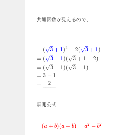
–
–
–
–
–
共通因数が見えるので、
–
–
2
√
√
(
3
+
1
)
−
2
(
3
+
1
)
–
–
√
√
=
(
3
+
1
)
(
3
+
1
−
2
)
–
–
√
√
=
(
3
+
1
)
(
3
−
1
)
=
3
−
1
=
2
–
–
–
–
–
展開公式
2
2
(
+
)
(
−
)
=
−
a
b
a
b
a
b