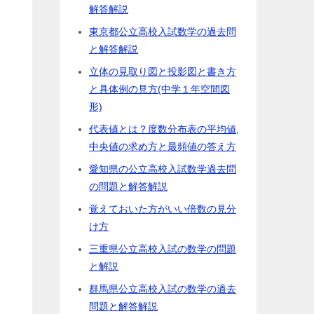
解答解説
東京都公立高校入試数学の過去問
と解答解説
立体の見取り図と投影図と書き方
と具体例の見方(中学１年空間図
形)
代表値とは？度数分布表の平均値,
中央値の求め方と最頻値の答え方
愛知県の公立高校入試数学過去問
の問題と解答解説
覚えておいた方がいい倍数の見分
け方
三重県公立高校入試の数学の問題
と解説
群馬県公立高校入試の数学の過去
問題と解答解説