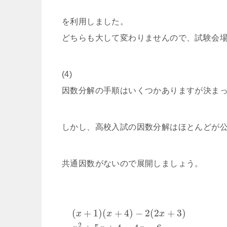
を利用しました。
どちらも大して変わりませんので、試験会
(4)
因数分解の手順はいくつかありますが決ま
しかし、高校入試の因数分解はほとんどが
共通因数がないので展開しましょう。
(
+
1
)
(
+
4
)
−
2
(
2
+
3
)
x
x
x
2