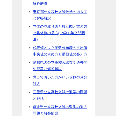
解答解説
東京都公立高校入試数学の過去問
と解答解説
立体の見取り図と投影図と書き方
と具体例の見方(中学１年空間図
形)
代表値とは？度数分布表の平均値,
中央値の求め方と最頻値の答え方
愛知県の公立高校入試数学過去問
の問題と解答解説
覚えておいた方がいい倍数の見分
け方
三重県公立高校入試の数学の問題
と解説
群馬県公立高校入試の数学の過去
問題と解答解説