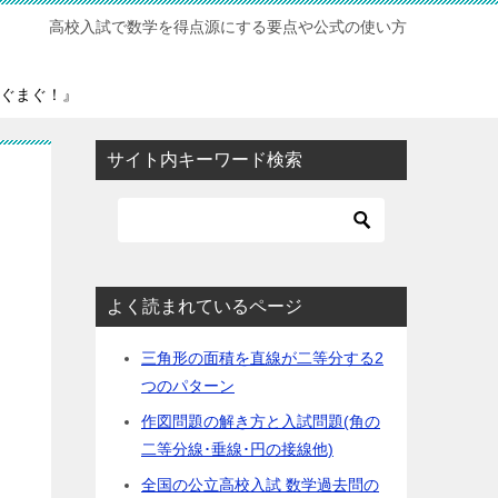
高校入試で数学を得点源にする要点や公式の使い方
ぐまぐ！』
サイト内キーワード検索
よく読まれているページ
三角形の面積を直線が二等分する2
つのパターン
作図問題の解き方と入試問題(角の
二等分線･垂線･円の接線他)
全国の公立高校入試 数学過去問の