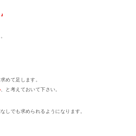
く』
う。
を求めて足します。
い
、と考えておいて下さい。
図なしでも求められるようになります。