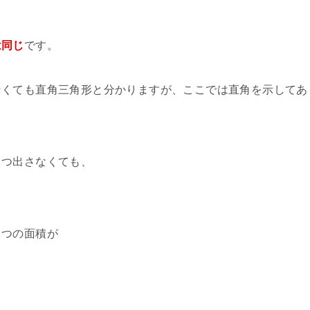
は同じ
です。
なくても直角三角形と分かりますが、ここでは直角を示してあ
とつ出さなくても、
。
１つの面積が