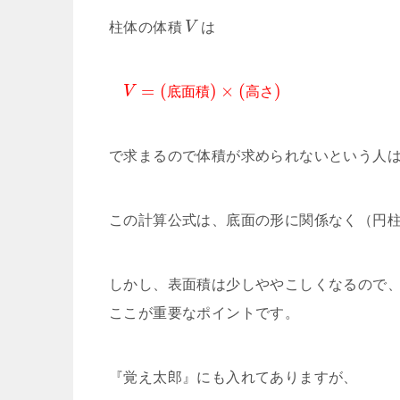
柱体の体積
V
は
=
(
)
×
(
)
V
底
面
積
高
さ
で求まるので体積が求められないという人
この計算公式は、底面の形に関係なく（円
しかし、表面積は少しややこしくなるので
ここが重要なポイントです。
『覚え太郎』にも入れてありますが、