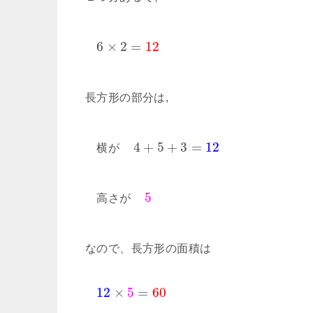
6
×
2
=
12
長方形の部分は,
4
+
5
+
3
=
12
横が
5
高さが
なので、長方形の面積は
12
×
5
=
60