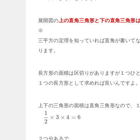
展開図の
上の直角三角形と下の直角三角形
※
三平方の定理を知っていれば直角が書いて
ります。
長方形の面積は区切りがありますが１つひ
１つの長方形として求めれば良いんですよ
上下の三角形の面積は直角三角形なので、
1
×
3
×
4
=
6
2
２つ分あるで、