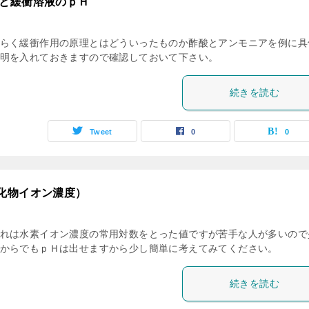
と緩衝溶液のｐＨ
らく緩衝作用の原理とはどういったものか酢酸とアンモニアを例に具
明を入れておきますので確認しておいて下さい。
続きを読む
Tweet
0
0
化物イオン濃度）
れは水素イオン濃度の常用対数をとった値ですが苦手な人が多いので
からでもｐＨは出せますから少し簡単に考えてみてください。
続きを読む