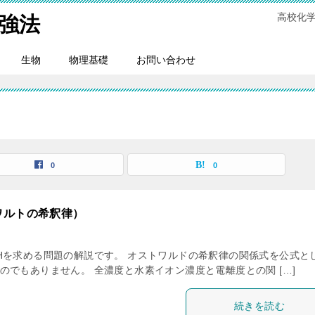
高校化
強法
生物
物理基礎
お問い合わせ
0
0
ワルトの希釈律）
Hを求める問題の解説です。 オストワルドの希釈律の関係式を公式と
でもありません。 全濃度と水素イオン濃度と電離度との関 […]
続きを読む