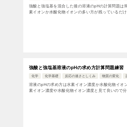
強酸と強塩基を混合した後の溶液のpHの計算問題は
素イオンか水酸化物イオンの多い方が残っているだけと
強酸と強塩基溶液のpHの求め方計算問題練習
化学
化学基礎
反応の速さとしくみ
物質の変化
溶液のpHの求め方は水素イオン濃度か水酸化物イオ
素イオン濃度や水酸化物イオン濃度と見て良いので分か