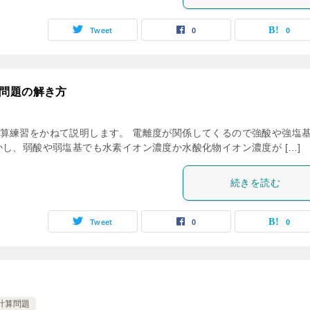
Tweet
0
0
問題の解き方
算練習をかねて説明します。 電離度が関係してくるので強酸や強塩
し、弱酸や弱塩基でも水素イオン濃度か水酸化物イオン濃度が […]
続きを読む
Tweet
0
0
計算問題