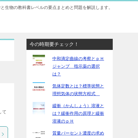
学と生物の教科書レベルの要点まとめと問題を解説します。
今の時期要チェック！
中和滴定曲線の考察とｐＨ
ジャンプ 指示薬の選択
は？
気体定数とは？標準状態と
理想気体の状態方程式
緩衝（かんしょう）溶液と
して
は？緩衝作用の原理と緩衝
溶液のｐＨ
質量パーセント濃度の求め