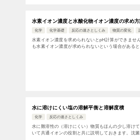
水素イオン濃度と水酸化物イオン濃度の求め方
化学
化学基礎
反応の速さとしくみ
物質の変化
水素イオン濃度を求められないとpH計算ができません
も水素イオン濃度が求められないという場合があると
水に溶けにくい塩の溶解平衡と溶解度積
化学
反応の速さとしくみ
水に難溶性の（溶けにくい）物質もほんの少し溶けて
いて共通イオンの役割と共に説明しておきます。沈澱