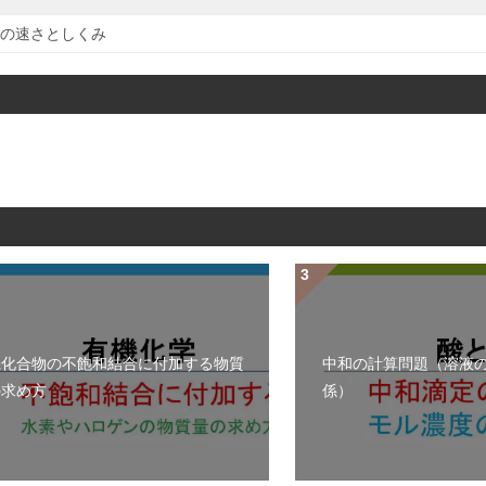
の速さとしくみ
機化合物の不飽和結合に付加する物質
中和の計算問題（溶液
の求め方
係）