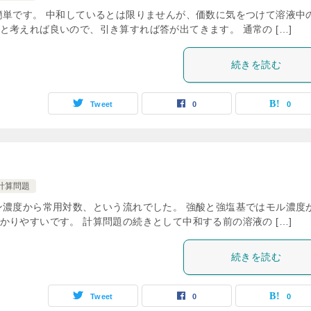
簡単です。 中和しているとは限りませんが、価数に気をつけて溶液中
考えれば良いので、引き算すれば答が出てきます。 通常の […]
続きを読む
Tweet
0
0
計算問題
ン濃度から常用対数、という流れでした。 強酸と強塩基ではモル濃度
りやすいです。 計算問題の続きとして中和する前の溶液の […]
続きを読む
Tweet
0
0