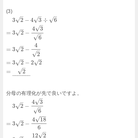
(3)
–
–
–
√
√
√
3
2
−
4
3
÷
6
–
√
4
3
–
√
=
3
2
−
–
√
6
4
–
√
=
3
2
−
–
√
2
–
–
√
√
=
3
2
−
2
2
–
√
=
2
–
–
–
–
–
–
–
分母の有理化が先で良いですよ。
–
√
4
3
–
√
3
2
−
–
√
6
−
−
√
4
18
–
√
=
3
2
−
6
–
√
12
2
–