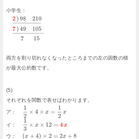
小学生：
2
)
98
210
–
–
–
–
–
–
–
–
–
–
–
7
)
49
105
–
–
–
–
–
–
–
–
–
–
–
–
7
15
両方を割り切れなくなったところまでの左の因数の積
が最大公約数です。
(5)
それぞれを関数で表せばわかります。
1
1
×
4
×
=
ア：
x
x
2
2
1
×
×
12
=
4
イ：
x
x
3
(
+
4
)
×
2
=
2
+
8
ウ：
x
x