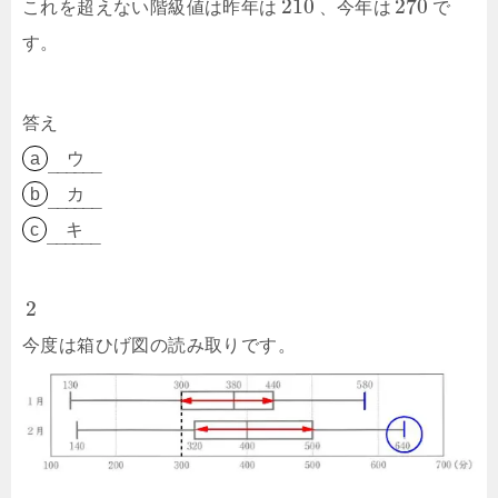
210
270
これを超えない階級値は昨年は
、今年は
で
す。
答え
a
ウ
–
–
–
–
–
–
b
カ
–
–
–
–
–
–
c
キ
–
–
–
–
–
–
2
今度は箱ひげ図の読み取りです。