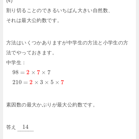
(4)
割り切ることのできるいちばん大きい自然数、
それは最大公約数です。
方法はいくつかありますが中学生の方法と小学生の方
法でやっておきます。
中学生：
98
=
2
×
7
×
7
210
=
2
×
3
×
5
×
7
素因数の最大かぶりが最大公約数です。
14
答え
–
–
–
–
–
–