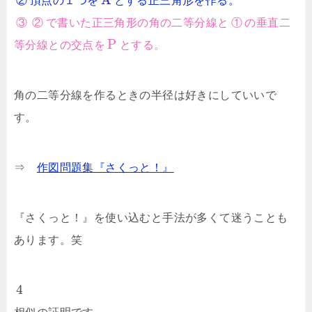
②
頂点の１つを
とする正三角形を作る。
③
②
で書いた正三角形の角の二等分線と
①
の垂直二
P
等分線との交点を
とする。
角の二等分線を作るときの半径は好きにしていいで
す。
⇒
作図問題集『さくっと！』
『さくっと！』を使い込むと手法が多くて迷うことも
あります。笑
4