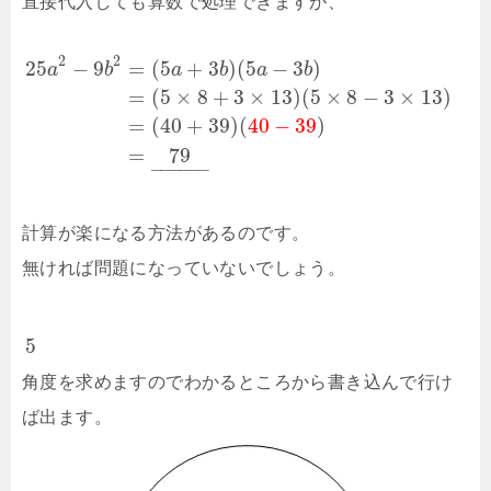
直接代入しても算数で処理できますが、
2
2
25
−
9
=
(
5
+
3
)
(
5
−
3
)
a
b
a
b
a
b
=
(
5
×
8
+
3
×
13
)
(
5
×
8
−
3
×
13
)
=
(
40
+
39
)
(
40
−
39
)
=
79
–
–
–
–
–
–
計算が楽になる方法があるのです。
無ければ問題になっていないでしょう。
5
角度を求めますのでわかるところから書き込んで行け
ば出ます。