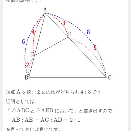
相似の証明です。
A
4
:
3
頂点
を挟む２辺の比がどちらも
です。
証明としては、
△
A
B
C
△
A
E
D
「
と
において」と書き出すので
A
B
:
A
E
=
A
C
:
A
D
=
2
:
1
を言っておけば良いです。