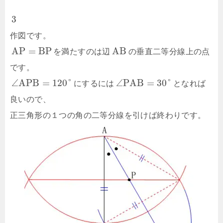
3
作図です。
A
P
=
B
P
A
B
を満たすのは辺
の垂直二等分線上の点
です。
∠
A
P
B
=
120
°
∠
P
A
B
=
30
°
にするには
となれば
良いので、
正三角形の１つの角の二等分線を引けば終わりです。