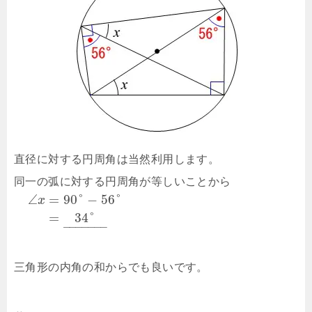
直径に対する円周角は当然利用します。
同一の弧に対する円周角が等しいことから
∠
=
90
°
−
56
°
x
=
34
°
–
–
–
–
–
–
–
三角形の内角の和からでも良いです。