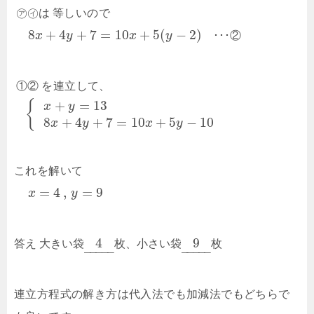
㋐
㋑
は
等しいので
8
+
4
+
7
=
10
+
5
(
−
2
)
x
y
x
y
･
･
･
②
①
②
を連立して、
+
=
13
{
x
y
8
+
4
+
7
=
10
+
5
−
10
x
y
x
y
これを解いて
=
4
,
=
9
x
y
4
9
答え
大
き
い
袋
枚
、
小
さ
い
袋
枚
–
–
–
–
–
–
–
–
–
–
連立方程式の解き方は代入法でも加減法でもどちらで