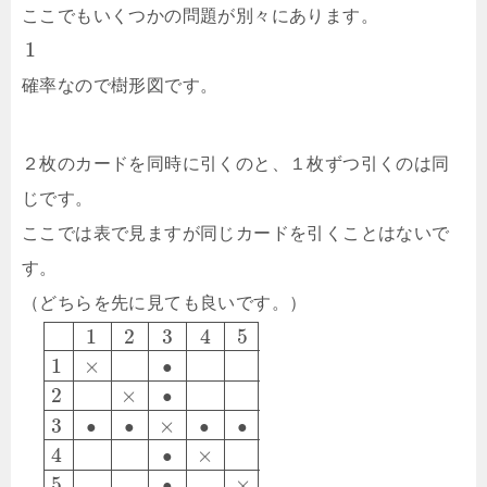
ここでもいくつかの問題が別々にあります。
1
確率なので樹形図です。
２枚のカードを同時に引くのと、１枚ずつ引くのは同
じです。
ここでは表で見ますが同じカードを引くことはないで
す。
（どちらを先に見ても良いです。）
1
2
3
4
5
1
×
●
2
×
●
3
×
●
●
●
●
4
×
●
5
×
●