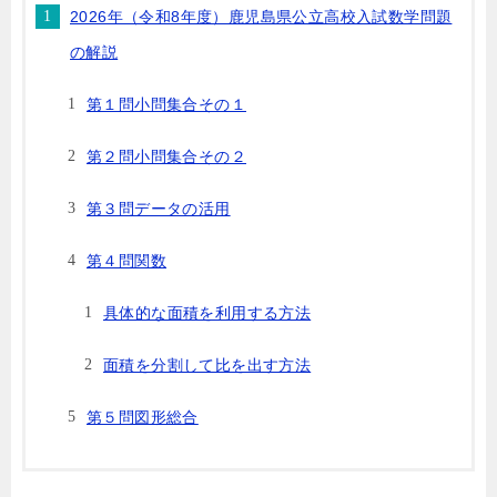
2026年（令和8年度）鹿児島県公立高校入試数学問題
の解説
第１問小問集合その１
第２問小問集合その２
第３問データの活用
第４問関数
具体的な面積を利用する方法
面積を分割して比を出す方法
第５問図形総合