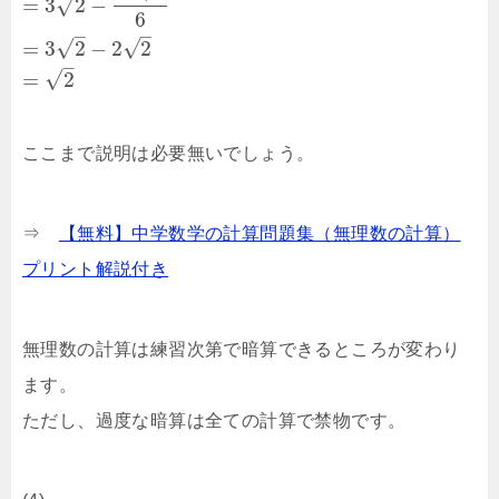
√
=
3
2
−
6
–
–
√
√
=
3
2
−
2
2
–
√
=
2
ここまで説明は必要無いでしょう。
⇒
【無料】中学数学の計算問題集（無理数の計算）
プリント解説付き
無理数の計算は練習次第で暗算できるところが変わり
ます。
ただし、過度な暗算は全ての計算で禁物です。