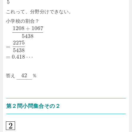
5
これって、分野分けできない。
小学校の割合？
1208
+
1067
5438
2275
=
5438
=
0.418
⋯
42
答え
％
–
–
–
–
–
–
第２問小問集合その２
2