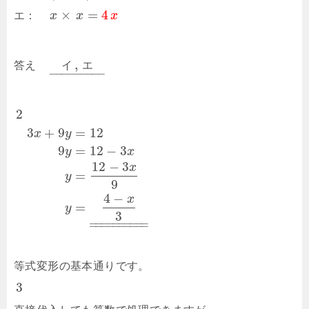
×
=
4
エ：
x
x
x
,
答え
イ
エ
–
–
–
–
–
–
–
–
–
2
3
+
9
=
12
x
y
9
=
12
−
3
y
x
12
−
3
x
=
y
9
4
−
x
=
y
3
–
–
–
–
–
–
–
–
–
–
–
–
–
–
–
–
–
–
–
–
等式変形の基本通りです。
3