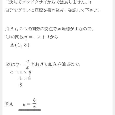
（決してメンドクサイからではありません。）
自分でグラフに座標を書き込み、確認して下さい。
A
1
点
は２つの関数の交点で
x
座標が
なので、
=
−
+
9
①
の関数
y
x
から
A
(
1
,
8
)
a
=
A
②
は
y
とおけて点
を通るので、
x
=
×
a
x
y
=
1
×
8
=
8
8
=
答え
y
x
–
–
–
–
–
–
–
–
–
–
–
–
–
–
–
–
–
–
–
–