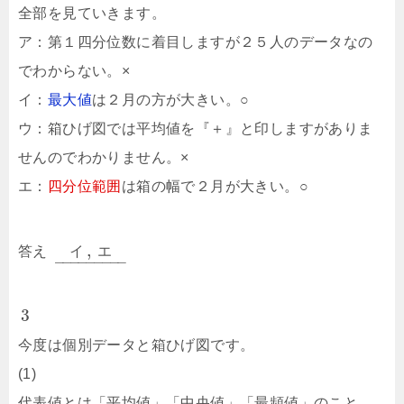
全部を見ていきます。
ア：第１四分位数に着目しますが２５人のデータなの
でわからない。×
イ：
最大値
は２月の方が大きい。○
ウ：箱ひげ図では平均値を『＋』と印しますがありま
せんのでわかりません。×
エ：
四分位範囲
は箱の幅で２月が大きい。○
,
答え
イ
エ
–
–
–
–
–
–
–
–
–
3
今度は個別データと箱ひげ図です。
(1)
代表値とは「平均値」「中央値」「最頻値」のこと