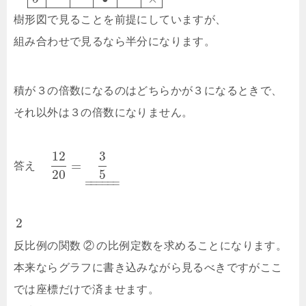
樹形図で見ることを前提にしていますが、
組み合わせで見るなら半分になります。
積が３の倍数になるのはどちらかが３になるときで、
それ以外は３の倍数になりません。
12
3
=
答え
20
5
–
–
–
–
–
–
–
–
–
–
–
–
2
反比例の関数
②
の比例定数を求めることになります。
本来ならグラフに書き込みながら見るべきですがここ
では座標だけで済ませます。