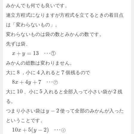
みかんでも何でも良いです。
連立方程式になりますが方程式を立てるときの着目点
は「変わらないもの」。
変わらないものは袋の数とみかんの数です。
先ずは袋、
+
=
13
x
y
･
･
･
①
みかんの総数は変わりません。
8
4
7
大に
，小に
入れると
個残るので
8
+
4
+
7
x
y
･
･
･
㋐
10
5
2
大に
、小に
入れると全部入って小さい袋が
残
る。
−
2
つまり小さい袋は
y
使って全部のみかんが入った
ということです。
10
+
5
(
−
2
)
x
y
･
･
･
㋑