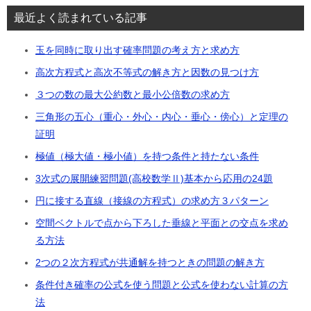
最近よく読まれている記事
玉を同時に取り出す確率問題の考え方と求め方
高次方程式と高次不等式の解き方と因数の見つけ方
３つの数の最大公約数と最小公倍数の求め方
三角形の五心（重心・外心・内心・垂心・傍心）と定理の
証明
極値（極大値・極小値）を持つ条件と持たない条件
3次式の展開練習問題(高校数学Ⅱ)基本から応用の24題
円に接する直線（接線の方程式）の求め方３パターン
空間ベクトルで点から下ろした垂線と平面との交点を求め
る方法
2つの２次方程式が共通解を持つときの問題の解き方
条件付き確率の公式を使う問題と公式を使わない計算の方
法