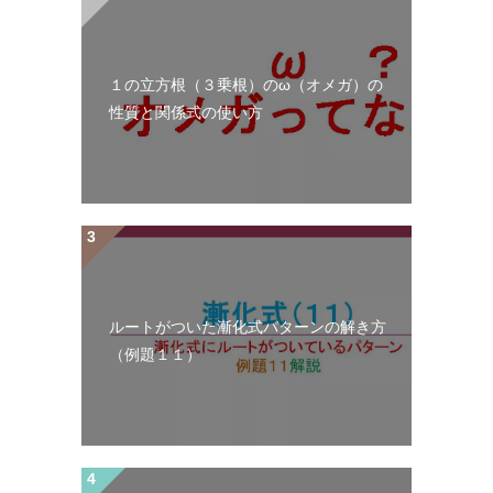
１の立方根（３乗根）のω（オメガ）の
性質と関係式の使い方
ルートがついた漸化式パターンの解き方
（例題１１）