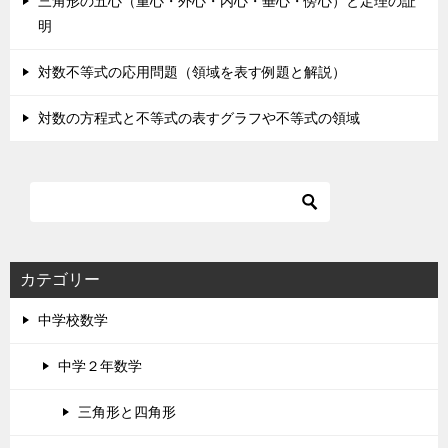
三角形の五心（重心・外心・内心・垂心・傍心）と定理の証
明
対数不等式の応用問題（領域を表す例題と解説）
対数の方程式と不等式の表すグラフや不等式の領域
カテゴリー
中学校数学
中学２年数学
三角形と四角形