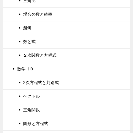
三角比
場合の数と確率
幾何
数と式
２次関数と方程式
数学ⅡＢ
2次方程式と判別式
ベクトル
三角関数
図形と方程式