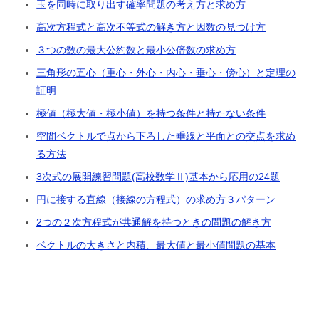
玉を同時に取り出す確率問題の考え方と求め方
高次方程式と高次不等式の解き方と因数の見つけ方
３つの数の最大公約数と最小公倍数の求め方
三角形の五心（重心・外心・内心・垂心・傍心）と定理の
証明
極値（極大値・極小値）を持つ条件と持たない条件
空間ベクトルで点から下ろした垂線と平面との交点を求め
る方法
3次式の展開練習問題(高校数学Ⅱ)基本から応用の24題
円に接する直線（接線の方程式）の求め方３パターン
2つの２次方程式が共通解を持つときの問題の解き方
ベクトルの大きさと内積、最大値と最小値問題の基本