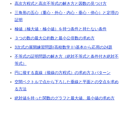
高次方程式と高次不等式の解き方と因数の見つけ方
三角形の五心（重心・外心・内心・垂心・傍心）と定理の
証明
極値（極大値・極小値）を持つ条件と持たない条件
３つの数の最大公約数と最小公倍数の求め方
3次式の展開練習問題(高校数学Ⅱ)基本から応用の24題
不等式の証明問題の解き方（絶対不等式と条件付き絶対不
等式）
円に接する直線（接線の方程式）の求め方３パターン
空間ベクトルで点から下ろした垂線と平面との交点を求め
る方法
絶対値を持った関数のグラフと最大値、最小値の求め方