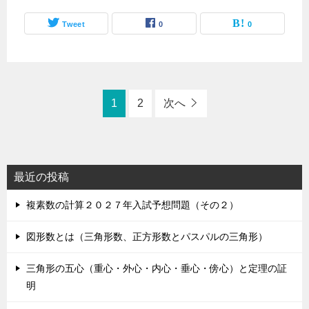
Tweet
0
0
1
2
次へ
最近の投稿
複素数の計算２０２７年入試予想問題（その２）
図形数とは（三角形数、正方形数とパスパルの三角形）
三角形の五心（重心・外心・内心・垂心・傍心）と定理の証
明