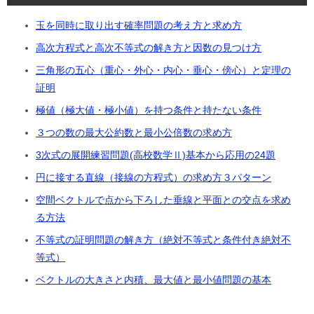
玉を同時に取り出す確率問題の考え方と求め方
高次方程式と高次不等式の解き方と因数の見つけ方
三角形の五心（重心・外心・内心・垂心・傍心）と定理の
証明
極値（極大値・極小値）を持つ条件と持たない条件
３つの数の最大公約数と最小公倍数の求め方
3次式の展開練習問題(高校数学Ⅱ)基本から応用の24題
円に接する直線（接線の方程式）の求め方３パターン
空間ベクトルで点から下ろした垂線と平面との交点を求め
る方法
不等式の証明問題の解き方（絶対不等式と条件付き絶対不
等式）
ベクトルの大きさと内積、最大値と最小値問題の基本