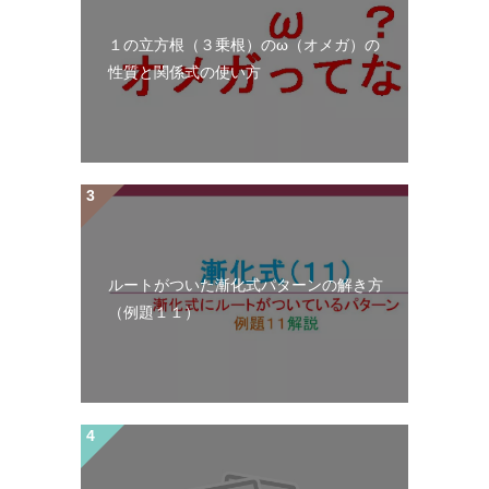
１の立方根（３乗根）のω（オメガ）の
性質と関係式の使い方
ルートがついた漸化式パターンの解き方
（例題１１）