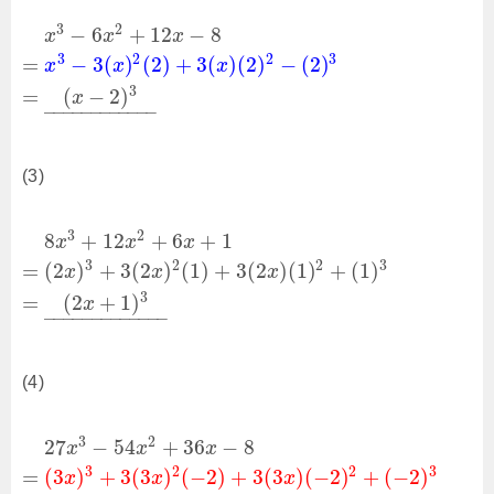
3
2
−
6
+
12
−
8
x
x
x
3
2
2
3
=
−
3
(
)
(
2
)
+
3
(
)
(
2
)
−
(
2
)
x
x
x
3
=
(
−
2
)
x
–
–
–
–
–
–
–
–
–
–
–
–
(3)
3
2
8
+
12
+
6
+
1
x
x
x
3
2
2
3
=
(
2
)
+
3
(
2
)
(
1
)
+
3
(
2
)
(
1
)
+
(
1
)
x
x
x
3
=
(
2
+
1
)
x
–
–
–
–
–
–
–
–
–
–
–
–
–
(4)
3
2
27
−
54
+
36
−
8
x
x
x
3
2
2
3
=
(
3
)
+
3
(
3
)
(
−
2
)
+
3
(
3
)
(
−
2
)
+
(
−
2
)
x
x
x