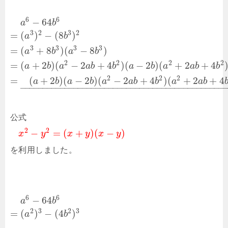
6
6
−
64
a
b
3
2
3
2
=
(
)
−
(
8
)
a
b
3
3
3
3
=
(
+
8
)
(
−
8
)
a
b
a
b
2
2
2
2
=
(
+
2
)
(
−
2
+
4
)
(
−
2
)
(
+
2
+
4
a
b
a
a
b
b
a
b
a
a
b
b
2
2
2
=
(
+
2
)
(
−
2
)
(
−
2
+
4
)
(
+
2
+
4
a
b
a
b
a
a
b
b
a
a
b
–
–
–
–
–
–
–
–
–
–
–
–
–
–
–
–
–
–
–
–
–
–
–
–
–
–
–
–
–
–
–
–
–
–
–
–
–
–
–
–
–
–
–
–
–
–
–
公式
2
2
−
=
(
+
)
(
−
)
x
y
x
y
x
y
を利用しました。
6
6
−
64
a
b
2
3
2
3
=
(
)
−
(
4
)
a
b