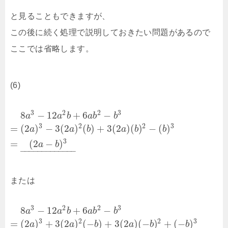
と見ることもできますが、
この後に続く処理で説明しておきたい問題があるので
ここでは省略します。
(6)
3
2
2
3
8
−
12
+
6
−
a
a
b
a
b
b
3
2
2
3
=
(
2
)
−
3
(
2
)
(
)
+
3
(
2
)
(
)
−
(
)
a
a
b
a
b
b
3
=
(
2
−
)
a
b
–
–
–
–
–
–
–
–
–
–
–
–
–
または
3
2
2
3
8
−
12
+
6
−
a
a
b
a
b
b
3
2
2
3
=
(
2
)
+
3
(
2
)
(
−
)
+
3
(
2
)
(
−
)
+
(
−
)
a
a
b
a
b
b