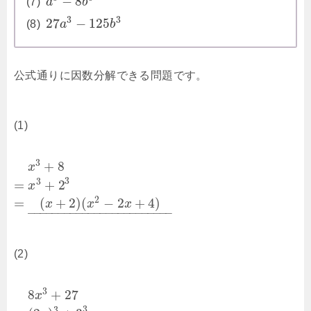
−
8
(7)
a
b
3
3
27
−
125
(8)
a
b
公式通りに因数分解できる問題です。
(1)
3
+
8
x
3
3
=
+
2
x
2
=
(
+
2
)
(
−
2
+
4
)
x
x
x
–
–
–
–
–
–
–
–
–
–
–
–
–
–
–
–
–
–
–
–
–
–
–
–
(2)
3
8
+
27
x
3
3