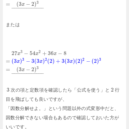
3
=
(
3
−
2
)
x
–
–
–
–
–
–
–
–
–
–
–
–
–
または
3
2
27
−
54
+
36
−
8
x
x
x
3
2
2
3
=
(
3
)
−
3
(
3
)
(
2
)
+
3
(
3
)
(
2
)
−
(
2
)
x
x
x
3
=
(
3
−
2
)
x
–
–
–
–
–
–
–
–
–
–
–
–
–
3
2
次の項と定数項を確認したら「公式を使う」と
行
目を飛ばしても良いですが、
「因数分解せよ。」という問題以外の式変形中だと、
因数分解できない場合もあるので確認しておいた方が
いいです。