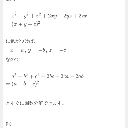
2
2
2
+
+
+
2
+
2
+
2
x
y
z
x
y
y
z
z
x
2
=
(
+
+
)
x
y
z
に気がつけば、
=
,
=
−
,
=
−
x
a
y
b
z
c
なので
2
2
2
+
+
+
2
−
2
−
2
a
b
c
b
c
c
a
a
b
2
=
(
−
−
)
a
b
c
とすぐに因数分解できます。
(5)