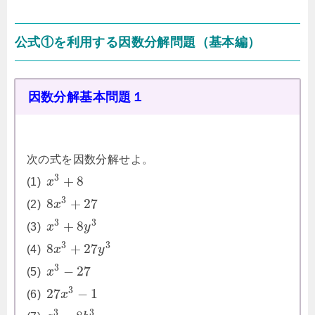
公式①を利用する因数分解問題（基本編）
因数分解基本問題１
次の式を因数分解せよ。
3
+
8
(1)
x
3
8
+
27
(2)
x
3
3
+
8
(3)
x
y
3
3
8
+
27
(4)
x
y
3
−
27
(5)
x
3
27
−
1
(6)
x
3
3