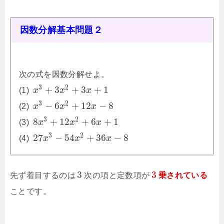
因数分解基本問題２
次の式を因数分解せよ。
3
2
+
3
+
3
+
1
(1)
x
x
x
3
2
−
6
+
12
−
8
(2)
x
x
x
3
2
8
+
12
+
6
+
1
(3)
x
x
x
3
2
27
−
54
+
36
−
8
(4)
x
x
x
3
3
先ず着目するのは
次の項と定数項が
乗されている
ことです。