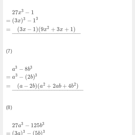
3
27
−
1
x
3
3
=
(
3
)
−
1
x
2
=
(
3
−
1
)
(
9
+
3
+
1
)
x
x
x
–
–
–
–
–
–
–
–
–
–
–
–
–
–
–
–
–
–
–
–
–
–
–
–
–
–
(7)
3
3
−
8
a
b
3
3
=
−
(
2
)
a
b
2
2
=
(
−
2
)
(
+
2
+
4
)
a
b
a
a
b
b
–
–
–
–
–
–
–
–
–
–
–
–
–
–
–
–
–
–
–
–
–
–
–
–
–
–
–
(8)
3
3
27
−
125
a
b
3
3
=
(
3
)
−
(
5
)
a
b