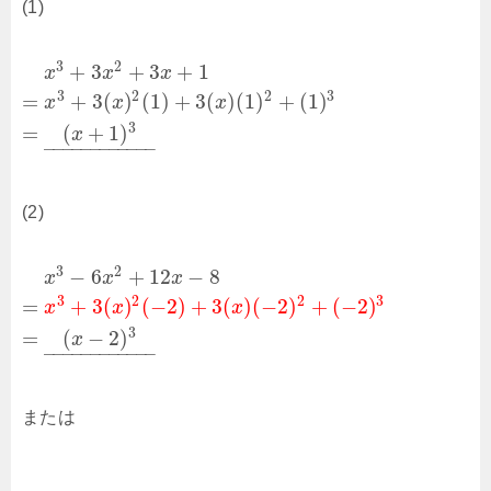
(1)
3
2
+
3
+
3
+
1
x
x
x
3
2
2
3
=
+
3
(
)
(
1
)
+
3
(
)
(
1
)
+
(
1
)
x
x
x
3
=
(
+
1
)
x
–
–
–
–
–
–
–
–
–
–
–
–
(2)
3
2
−
6
+
12
−
8
x
x
x
3
2
2
3
=
+
3
(
)
(
−
2
)
+
3
(
)
(
−
2
)
+
(
−
2
)
x
x
x
3
=
(
−
2
)
x
–
–
–
–
–
–
–
–
–
–
–
–
または