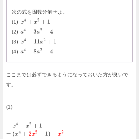
次の式を因数分解せよ。
4
2
+
+
1
(1)
x
x
4
2
+
3
+
4
(2)
a
a
4
2
−
11
+
1
(3)
x
x
4
2
−
8
+
4
(4)
a
a
ここまでは必ずできるようになっておいた方が良いで
す。
(1)
4
2
+
+
1
x
x
4
2
2
=
(
+
2
+
1
)
−
x
x
x