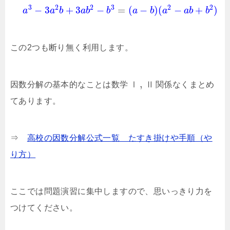
3
2
2
3
2
2
−
3
+
3
−
=
(
−
)
(
−
+
)
a
a
b
a
b
b
a
b
a
a
b
b
この2つも断り無く利用します。
,
因数分解の基本的なことは数学
Ⅰ
Ⅱ
関係なくまとめ
てあります。
⇒
高校の因数分解公式一覧 たすき掛けや手順（や
り方）
ここでは問題演習に集中しますので、思いっきり力を
つけてください。