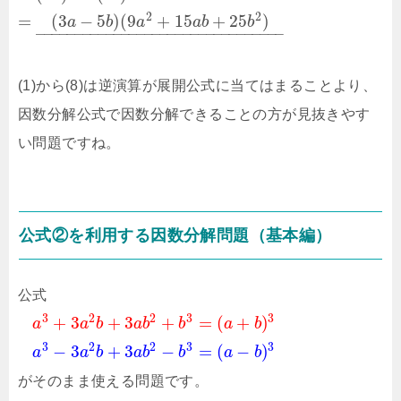
2
2
=
(
3
−
5
)
(
9
+
15
+
25
)
a
b
a
a
b
b
–
–
–
–
–
–
–
–
–
–
–
–
–
–
–
–
–
–
–
–
–
–
–
–
–
–
–
–
–
–
–
–
(1)から(8)は逆演算が展開公式に当てはまることより、
因数分解公式で因数分解できることの方が見抜きやす
い問題ですね。
公式②を利用する因数分解問題（基本編）
公式
3
2
2
3
3
+
3
+
3
+
=
(
+
)
a
a
b
a
b
b
a
b
3
2
2
3
3
−
3
+
3
−
=
(
−
)
a
a
b
a
b
b
a
b
がそのまま使える問題です。