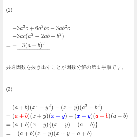
(1)
3
2
2
−
3
+
6
−
3
a
c
a
b
c
a
b
c
2
2
=
−
3
(
−
2
+
)
a
c
a
a
b
b
2
=
−
3
(
−
)
a
b
–
–
–
–
–
–
–
–
–
–
–
–
–
共通因数を抜き出すことが因数分解の第１手順です。
(2)
2
2
2
2
(
+
)
(
−
)
−
(
−
)
(
−
)
a
b
x
y
x
y
a
b
=
(
+
)
(
+
)
(
−
)
−
(
−
)
(
+
)
(
−
)
a
b
x
y
x
y
x
y
a
b
a
b
=
(
+
)
(
−
)
{
(
+
)
−
(
−
)
}
a
b
x
y
x
y
a
b
=
(
+
)
(
−
)
(
+
−
+
)
a
b
x
y
x
y
a
b