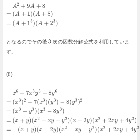
2
+
9
+
8
A
A
=
(
+
1
)
(
+
8
)
A
A
3
3
=
(
+
1
)
(
+
2
)
A
A
3
となるのでその後
次の因数分解公式を利用していま
す。
(8)
6
3
3
6
−
7
−
8
x
x
y
y
3
2
3
3
3
2
=
(
)
−
7
(
)
(
)
−
8
(
)
x
x
y
y
3
3
3
3
=
(
+
)
(
−
8
)
x
y
x
y
2
2
2
2
=
(
+
)
(
−
+
)
(
−
2
)
(
+
2
+
4
)
x
y
x
x
y
y
x
y
x
x
y
y
2
2
2
2
=
(
+
)
(
−
2
)
(
−
+
)
(
+
2
+
4
x
y
x
y
x
x
y
y
x
x
y
y
–
–
–
–
–
–
–
–
–
–
–
–
–
–
–
–
–
–
–
–
–
–
–
–
–
–
–
–
–
–
–
–
–
–
–
–
–
–
–
–
–
–
–
–
–
–