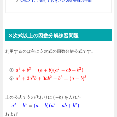
公式として覚えておきたい因数分解の手順
３次式以上の因数分解練習問題
3
利用するのは主に
次式の因数分解公式です。
3
3
2
2
+
=
(
+
)
(
−
+
)
①
a
b
a
b
a
a
b
b
3
2
2
3
3
+
3
+
3
+
=
(
+
)
②
a
a
b
a
b
b
a
b
(
−
)
上の公式で
b
の代わりに
b
を入れた
3
3
2
2
−
=
(
−
)
(
+
+
)
a
b
a
b
a
a
b
b
および