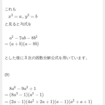
これも
3
3
=
,
=
x
a
y
b
と見ると与式を
2
2
−
7
−
8
a
a
b
b
=
(
+
)
(
−
8
)
a
b
a
b
3
とした後に
次の因数分解公式を用いています。
(9)
6
3
8
−
9
+
1
a
a
3
3
=
(
8
−
1
)
(
−
1
)
a
a
2
2
=
(
2
−
1
)
(
4
+
2
+
1
)
(
−
1
)
(
+
+
1
)
a
a
a
a
a
a