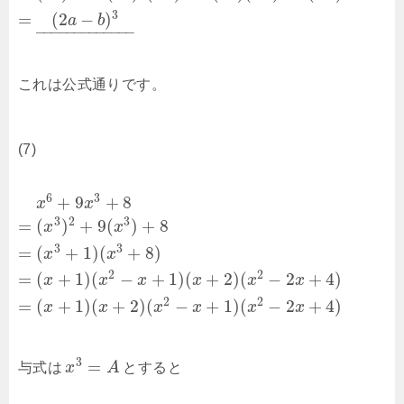
3
=
(
2
−
)
a
b
–
–
–
–
–
–
–
–
–
–
–
–
–
これは公式通りです。
(7)
6
3
+
9
+
8
x
x
3
2
3
=
(
)
+
9
(
)
+
8
x
x
3
3
=
(
+
1
)
(
+
8
)
x
x
2
2
=
(
+
1
)
(
−
+
1
)
(
+
2
)
(
−
2
+
4
)
x
x
x
x
x
x
2
2
=
(
+
1
)
(
+
2
)
(
−
+
1
)
(
−
2
+
4
)
x
x
x
x
x
x
3
=
与式は
x
A
とすると