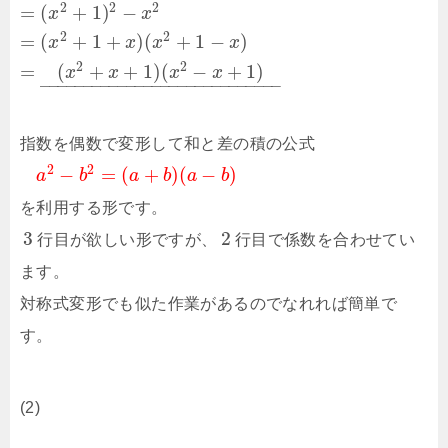
2
2
2
=
(
+
1
)
−
x
x
2
2
=
(
+
1
+
)
(
+
1
−
)
x
x
x
x
2
2
=
(
+
+
1
)
(
−
+
1
)
x
x
x
x
–
–
–
–
–
–
–
–
–
–
–
–
–
–
–
–
–
–
–
–
–
–
–
–
–
–
–
–
指数を偶数で変形して和と差の積の公式
2
2
−
=
(
+
)
(
−
)
a
b
a
b
a
b
を利用する形です。
3
2
行目が欲しい形ですが、
行目で係数を合わせてい
ます。
対称式変形でも似た作業があるのでなれれば簡単で
す。
(2)