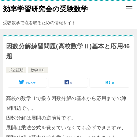
効率学習研究会の受験数学
受験数学で点を取るための情報サイト
因数分解練習問題(高校数学Ⅱ)基本と応用46
題
式と証明
数学ⅡＢ
Tweet
0
0
高校の数学Ⅱで扱う因数分解の基本から応用までの練
習問題です。
因数分解は展開の逆演算です。
展開は乗法公式を覚えていなくても必ずできますが、