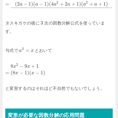
2
2
=
(
2
−
1
)
(
−
1
)
(
4
+
2
+
1
)
(
+
+
1
)
a
a
a
a
a
a
–
–
–
–
–
–
–
–
–
–
–
–
–
–
–
–
–
–
–
–
–
–
–
–
–
–
–
–
–
–
–
–
–
–
–
–
–
–
–
–
–
–
–
–
3
タスキガケの後に
次の因数分解公式を使っていま
す。
3
=
与式で
a
x
とおいて
2
8
−
9
+
1
x
x
=
(
8
−
1
)
(
−
1
)
x
x
と変形するのはそれほど不自然でもないでしょう。
変形が必要な因数分解の応用問題