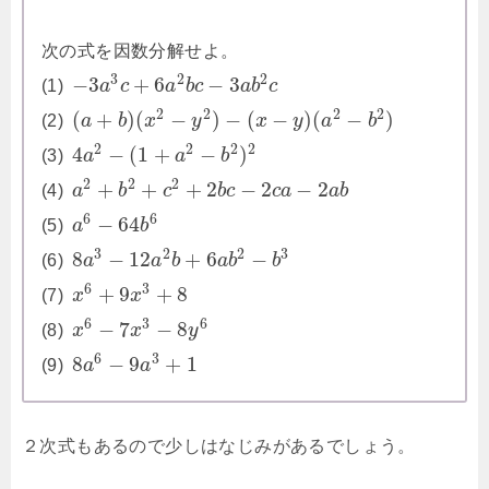
次の式を因数分解せよ。
3
2
2
−
3
+
6
−
3
(1)
a
c
a
b
c
a
b
c
2
2
2
2
(
+
)
(
−
)
−
(
−
)
(
−
)
(2)
a
b
x
y
x
y
a
b
2
2
2
2
4
−
(
1
+
−
)
(3)
a
a
b
2
2
2
+
+
+
2
−
2
−
2
(4)
a
b
c
b
c
c
a
a
b
6
6
−
64
(5)
a
b
3
2
2
3
8
−
12
+
6
−
(6)
a
a
b
a
b
b
6
3
+
9
+
8
(7)
x
x
6
3
6
−
7
−
8
(8)
x
x
y
6
3
8
−
9
+
1
(9)
a
a
２次式もあるので少しはなじみがあるでしょう。