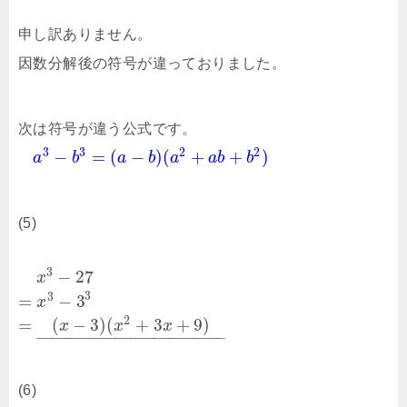
申し訳ありません。
因数分解後の符号が違っておりました。
次は符号が違う公式です。
3
3
2
2
−
=
(
−
)
(
+
+
)
a
b
a
b
a
a
b
b
(5)
3
−
27
x
3
3
=
−
3
x
2
=
(
−
3
)
(
+
3
+
9
)
x
x
x
–
–
–
–
–
–
–
–
–
–
–
–
–
–
–
–
–
–
–
–
–
–
–
–
(6)