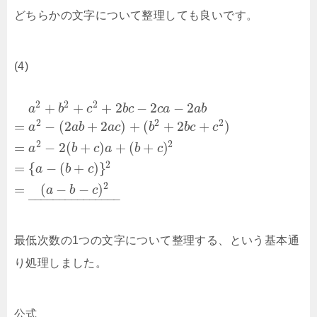
どちらかの文字について整理しても良いです。
(4)
2
2
2
+
+
+
2
−
2
−
2
a
b
c
b
c
c
a
a
b
2
2
2
=
−
(
2
+
2
)
+
(
+
2
+
)
a
a
b
a
c
b
b
c
c
2
2
=
−
2
(
+
)
+
(
+
)
a
b
c
a
b
c
2
=
{
−
(
+
)
}
a
b
c
2
=
(
−
−
)
a
b
c
–
–
–
–
–
–
–
–
–
–
–
–
–
–
–
最低次数の1つの文字について整理する、という基本通
り処理しました。
公式