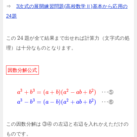
⇒
3次式の展開練習問題(高校数学Ⅱ)基本から応用の
24題
24
この
題が全て結果まで出せれば計算力（文字式の処
理）は十分なものとなります。
因
数
分
解
公
式
3
3
2
2
+
=
(
+
)
(
−
+
)
a
b
a
b
a
a
b
b
･
･
･
⑤
3
3
2
2
−
=
(
−
)
(
+
+
)
a
b
a
b
a
a
b
b
･
･
･
⑥
この因数分解は
③
④
の左辺と右辺を入れかえただけの
ものです。