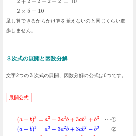
2
+
2
+
2
+
2
+
2
=
10
2
×
5
=
10
足し算できるからかけ算を覚えないのと同じくらい進
歩しません。
３次式の展開と因数分解
3
文字2つの
次式の展開、因数分解の公式は6つです。
展
開
公
式
3
3
2
2
3
(
+
)
=
+
3
+
3
+
a
b
a
a
b
a
b
b
･
･
･
①
3
3
2
2
3
(
−
)
=
−
3
+
3
−
a
b
a
a
b
a
b
b
･
･
･
②