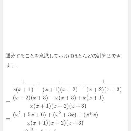
通分することを意識しておけばほとんどの計算はでき
ます。
1
1
1
+
+
(
+
1
)
(
+
1
)
(
+
2
)
(
+
2
)
(
+
3
)
x
x
x
x
x
x
(
+
2
)
(
+
3
)
+
(
+
3
)
+
(
+
1
)
x
x
x
x
x
x
=
(
+
1
)
(
+
2
)
(
+
3
)
x
x
x
x
2
2
+
(
+
5
+
6
)
+
(
+
3
)
+
(
)
x
x
x
x
x
x
=
(
+
1
)
(
+
2
)
(
+
3
)
x
x
x
x
2