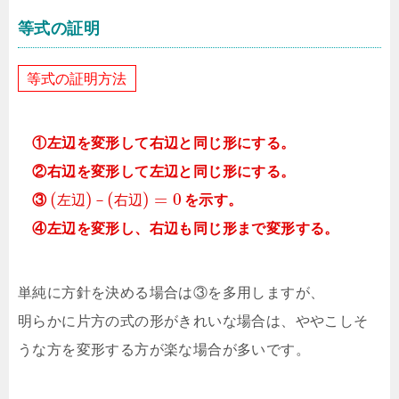
等式の証明
等
式
の
証
明
方
法
①左辺を変形して右辺と同じ形にする。
②右辺を変形して左辺と同じ形にする。
(
)
(
)
=
0
③
左
辺
－
右
辺
を示す。
④左辺を変形し、右辺も同じ形まで変形する。
単純に方針を決める場合は③を多用しますが、
明らかに片方の式の形がきれいな場合は、ややこしそ
うな方を変形する方が楽な場合が多いです。