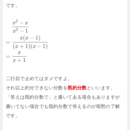
です。
2
−
x
x
−
1
2
x
(
−
1
)
x
x
=
(
+
1
)
(
−
1
)
x
x
x
=
+
1
x
二行目で止めてはダメですよ。
それ以上約分できない分数を
既約分数
といいます。
「答えは既約分数で」と書いてある場合もありますが
書いてない場合でも既約分数で答えるのが暗黙の了解
です。