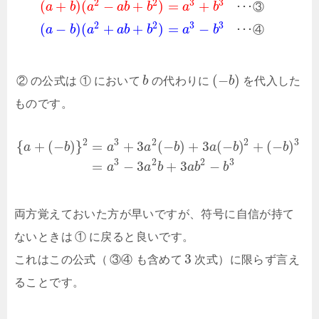
2
2
3
3
(
+
)
(
−
+
)
=
+
a
b
a
a
b
b
a
b
･
･
･
③
2
2
3
3
(
−
)
(
+
+
)
=
−
a
b
a
a
b
b
a
b
･
･
･
④
(
−
)
②
の公式は
①
において
b
の代わりに
b
を代入した
ものです。
2
3
2
2
3
{
+
(
−
)
}
=
+
3
(
−
)
+
3
(
−
)
+
(
−
)
a
b
a
a
b
a
b
b
3
2
2
3
=
−
3
+
3
−
a
a
b
a
b
b
両方覚えておいた方が早いですが、符号に自信が持て
ないときは
①
に戻ると良いです。
3
これはこの公式（
③
④
も含めて
次式）に限らず言え
ることです。