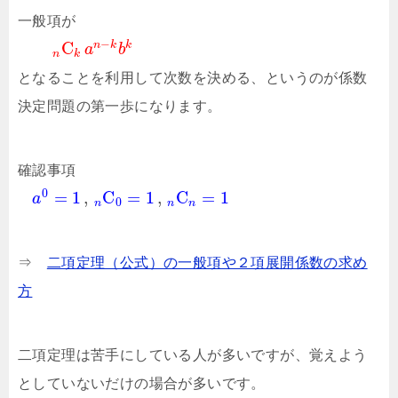
一般項が
−
C
n
k
k
a
b
n
k
となることを利用して次数を決める、というのが係数
決定問題の第一歩になります。
確認事項
0
=
1
,
C
=
1
,
C
=
1
a
0
n
n
n
⇒
二項定理（公式）の一般項や２項展開係数の求め
方
二項定理は苦手にしている人が多いですが、覚えよう
としていないだけの場合が多いです。