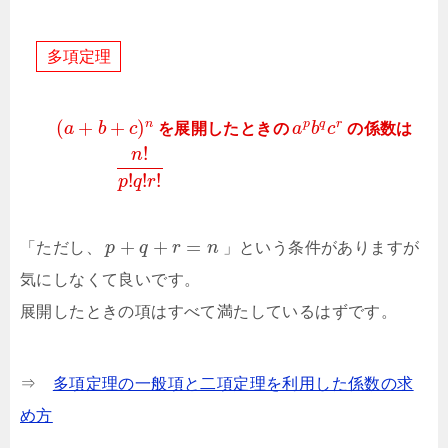
多
項
定
理
(
+
+
)
n
p
q
r
a
b
c
を展開したときの
a
b
c
の係数は
!
n
!
!
!
p
q
r
+
+
=
「ただし、
p
q
r
n
」という条件がありますが
気にしなくて良いです。
展開したときの項はすべて満たしているはずです。
⇒
多項定理の一般項と二項定理を利用した係数の求
め方