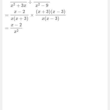
÷
+
3
−
9
2
2
x
x
x
(
+
3
)
(
−
3
)
−
2
x
x
x
=
×
(
+
3
)
(
−
3
)
x
x
x
x
−
2
x
=
2
x