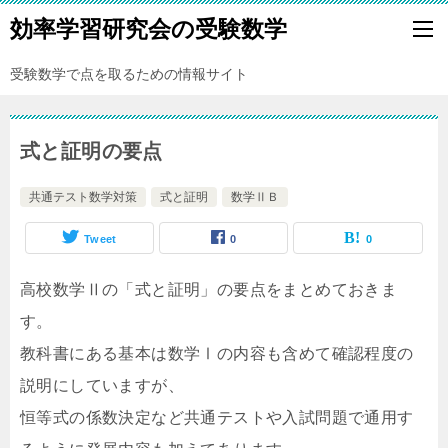
効率学習研究会の受験数学
受験数学で点を取るための情報サイト
式と証明の要点
共通テスト数学対策
式と証明
数学ⅡＢ
Tweet
0
0
高校数学Ⅱの「式と証明」の要点をまとめておきま
す。
教科書にある基本は数学Ⅰの内容も含めて確認程度の
説明にしていますが、
恒等式の係数決定など共通テストや入試問題で通用す