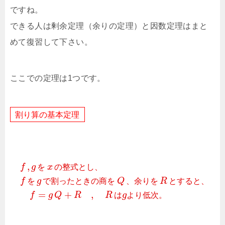
ですね。
できる人は剰余定理（余りの定理）と因数定理はまと
めて復習して下さい。
ここでの定理は1つです。
割
り
算
の
基
本
定
理
,
f
g
を
x
の
整
式
と
し
、
f
を
g
で
割
っ
た
と
き
の
商
を
Q
、
余
り
を
R
と
す
る
と
、
=
+
,
f
g
Q
R
R
は
g
よ
り
低
次
。