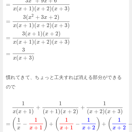
3
+
9
+
6
x
x
=
(
+
1
)
(
+
2
)
(
+
3
)
x
x
x
x
2
3
(
+
3
+
2
)
x
x
=
(
+
1
)
(
+
2
)
(
+
3
)
x
x
x
x
3
(
+
1
)
(
+
2
)
x
x
=
(
+
1
)
(
+
2
)
(
+
3
)
x
x
x
x
3
=
(
+
3
)
x
x
慣れてきて、ちょっと工夫すれば消える部分ができる
ので
1
1
1
+
+
(
+
1
)
(
+
1
)
(
+
2
)
(
+
2
)
(
+
3
)
x
x
x
x
x
x
1
1
1
1
1
(
)
(
)
(
=
−
+
−
+
+
1
+
1
+
2
+
2
x
x
x
x
x