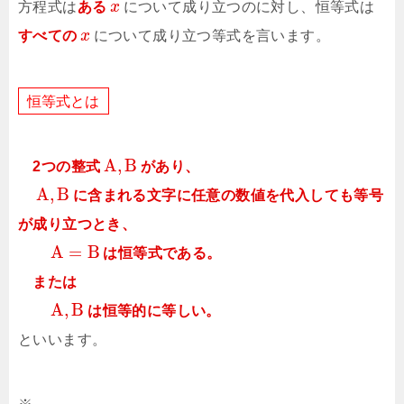
方程式は
ある
x
について成り立つのに対し、恒等式は
すべての
x
について成り立つ等式を言います。
恒
等
式
と
は
A
,
B
2つの整式
があり、
A
,
B
に含まれる文字に任意の数値を代入しても等号
が成り立つとき、
A
=
B
は恒等式である。
または
A
,
B
は恒等的に等しい。
といいます。