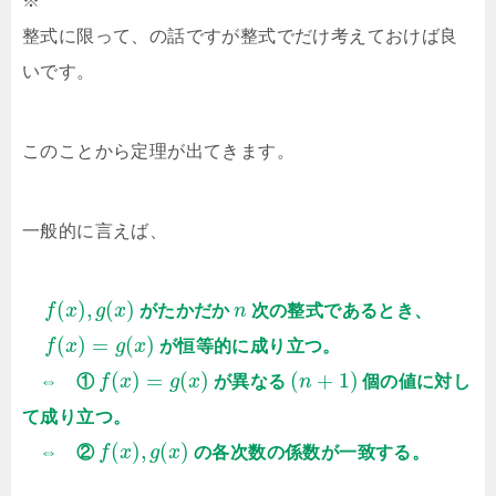
※
整式に限って、の話ですが整式でだけ考えておけば良
いです。
このことから定理が出てきます。
一般的に言えば、
(
)
,
(
)
f
x
g
x
がたかだか
n
次の整式であるとき、
(
)
=
(
)
f
x
g
x
が恒等的に成り立つ。
(
)
=
(
)
(
+
1
)
⇔ ①
f
x
g
x
が異なる
n
個の値に対し
て成り立つ。
(
)
,
(
)
⇔ ②
f
x
g
x
の各次数の係数が一致する。