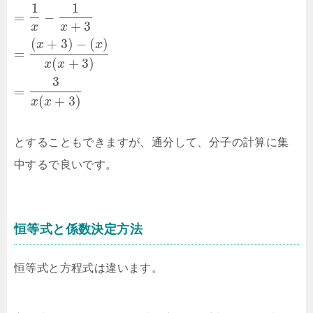
1
1
=
−
+
3
x
x
(
+
3
)
−
(
)
x
x
=
(
+
3
)
x
x
3
=
(
+
3
)
x
x
とすることもできますが、通分して、分子の計算に集
中するで良いです。
恒等式と係数決定方法
恒等式と方程式は違います。