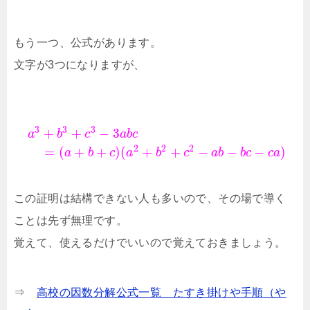
もう一つ、公式があります。
文字が3つになりますが、
3
3
3
+
+
−
3
a
b
c
a
b
c
2
2
2
=
(
+
+
)
(
+
+
−
−
−
)
a
b
c
a
b
c
a
b
b
c
c
a
この証明は結構できない人も多いので、その場で導く
ことは先ず無理です。
覚えて、使えるだけでいいので覚えておきましょう。
⇒
高校の因数分解公式一覧 たすき掛けや手順（や