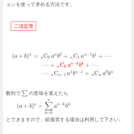
ョンを使って求める方法です。
二
項
定
理
0
−
1
1
(
+
)
=
C
+
C
+
⋯
n
n
n
a
b
a
b
a
b
0
1
n
n
−
⋯
+
C
+
⋯
n
k
k
a
b
n
k
1
−
1
0
⋯
C
+
C
n
n
a
b
a
b
−
1
n
n
n
n
∑
数列で
の意味を覚えたら
n
∑
−
n
n
k
k
(
+
)
=
a
b
a
b
=
0
k
とできますので、総復習する場合は利用して下さい。