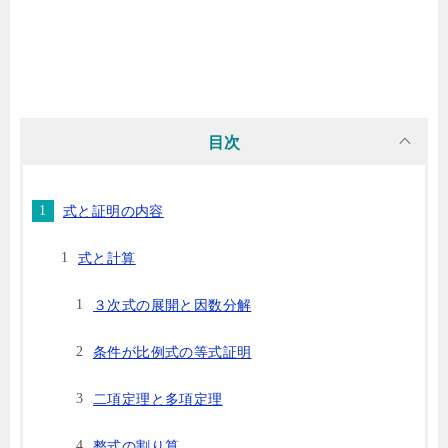
目次
式と証明の内容
式と計算
３次式の展開と因数分解
条件が比例式の等式証明
二項定理と多項定理
整式の割り算