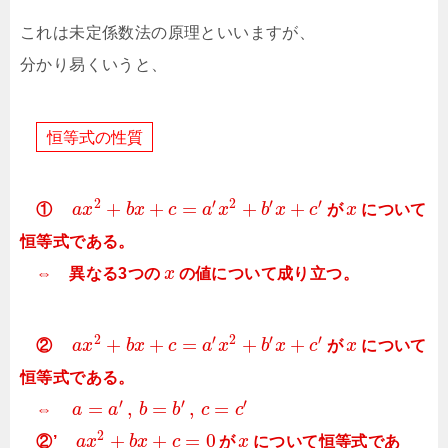
これは未定係数法の原理といいますが、
分かり易くいうと、
恒
等
式
の
性
質
2
′
2
′
′
+
+
=
+
+
①
a
x
b
x
c
a
x
b
x
c
が
x
について
恒等式である。
⇔ 異なる3つの
x
の値について成り立つ。
2
′
2
′
′
+
+
=
+
+
②
a
x
b
x
c
a
x
b
x
c
が
x
について
恒等式である。
′
′
′
=
,
=
,
=
⇔
a
a
b
b
c
c
2
+
+
=
0
②’
a
x
b
x
c
が
x
について恒等式であ